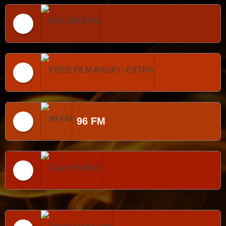
KIIS 106.5 FM
FRED FILM RADIO - EXTRA
96 FM
Coast FM 96.3