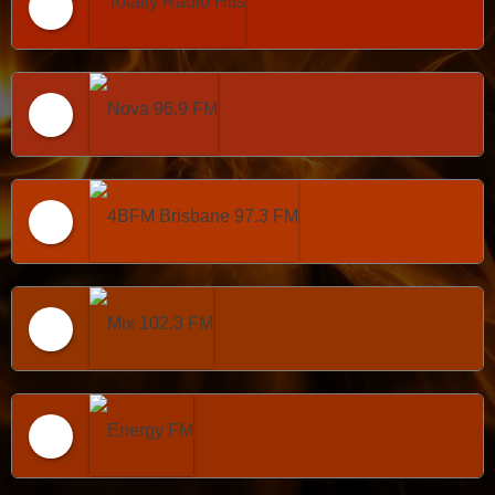
Totally Radio Hits
Nova 96.9 FM
4BFM Brisbane 97.3 FM
Mix 102.3 FM